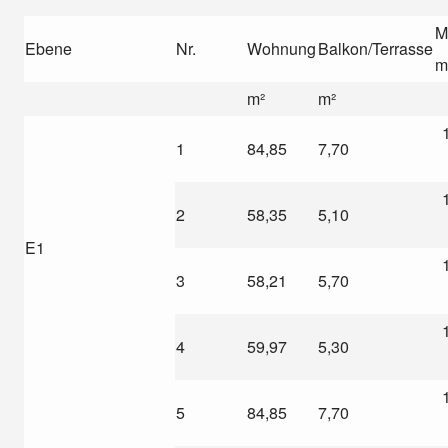
M
Ebene
Nr.
Wohnung
Balkon/Terrasse
m
m²
m²
1
84,85
7,70
2
58,35
5,10
E1
3
58,21
5,70
4
59,97
5,30
5
84,85
7,70